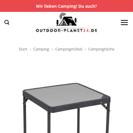
Zum
Wir lieben Camping! Du auch?
Inhalt
springen
Start
»
Camping
»
Campingmöbel
»
Campingtische