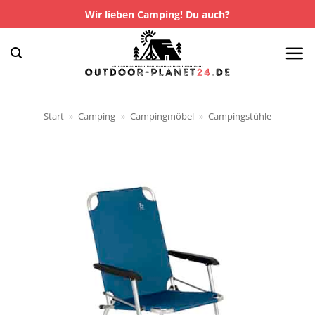
Zum
Wir lieben Camping! Du auch?
Inhalt
springen
Start
»
Camping
»
Campingmöbel
»
Campingstühle