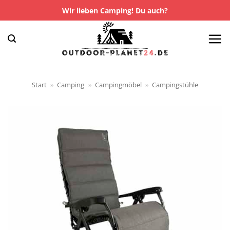
Zum
Wir lieben Camping! Du auch?
Inhalt
springen
Start
»
Camping
»
Campingmöbel
»
Campingstühle