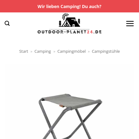
Zum
Wir lieben Camping! Du auch?
Inhalt
springen
Start
»
Camping
»
Campingmöbel
»
Campingstühle