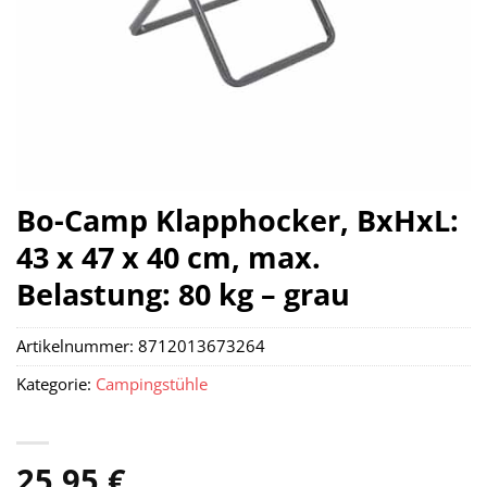
Bo-Camp Klapphocker, BxHxL:
43 x 47 x 40 cm, max.
Belastung: 80 kg – grau
Artikelnummer:
8712013673264
Kategorie:
Campingstühle
25,95
€