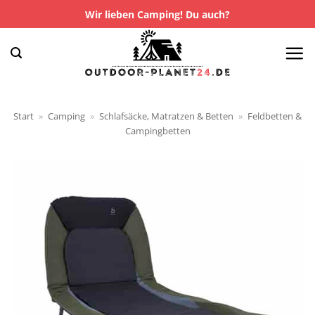
Zum
Wir lieben Camping! Du auch?
Inhalt
springen
Start
»
Camping
»
Schlafsäcke, Matratzen & Betten
»
Feldbetten &
Campingbetten